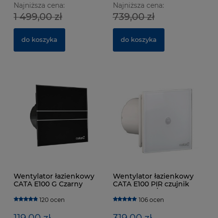
Najniższa cena:
Najniższa cena:
czujnikiem wilgotności
cz
1 499,00 zł
739,00 zł
364,00 zł
3
do koszyka
do koszyka
do koszyka
Wentylator łazienkowy
Wentylator łazienkowy
CATA E100 G Czarny
CATA E100 PIR czujnik
ruchu 115m3/h
120 ocen
106 ocen
119,00 zł
319,00 zł