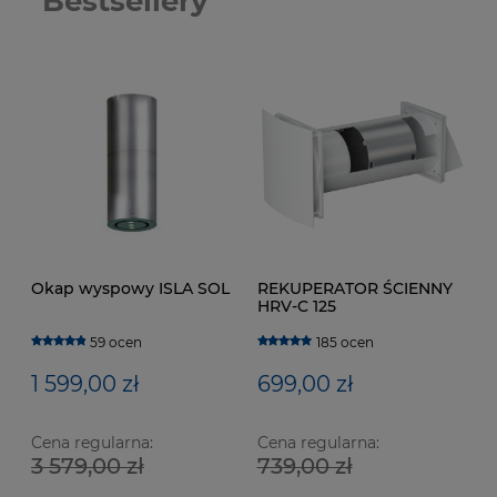
Bestsellery
Okap wyspowy ISLA SOL
REKUPERATOR ŚCIENNY
HRV-C 125
59 ocen
185 ocen
1 599,00 zł
699,00 zł
Cena regularna:
Cena regularna:
3 579,00 zł
739,00 zł
Wentylator łazienkowy CATA E100 GTH Biały z
We