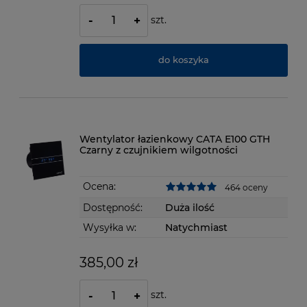
szt.
-
+
do koszyka
Wentylator łazienkowy CATA E100 GTH
Czarny z czujnikiem wilgotności
Ocena:
464 oceny
Dostępność:
Duża ilość
Wysyłka w:
Natychmiast
385,00 zł
szt.
-
+