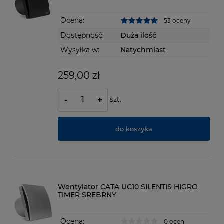
Ocena:
53 oceny
Dostępność:
Duża ilość
Wysyłka w:
Natychmiast
259,00 zł
szt.
-
+
do koszyka
Wentylator CATA UC10 SILENTIS HIGRO
TIMER SREBRNY
Ocena:
0 ocen