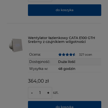
do koszyka
Wentylator łazienkowy CATA E100 GTH
Srebrny z czujnikiem wilgotności
Ocena:
327 ocen
Dostępność:
Duża ilość
Wysyłka w:
48 godzin
364,00 zł
szt.
-
+
do koszyka