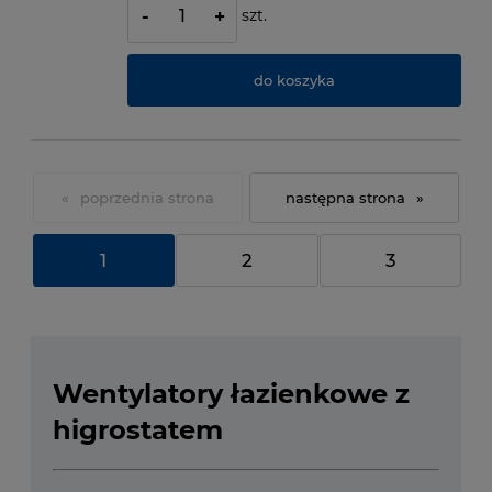
szt.
-
+
do koszyka
«
»
1
2
3
Wentylatory łazienkowe z
higrostatem