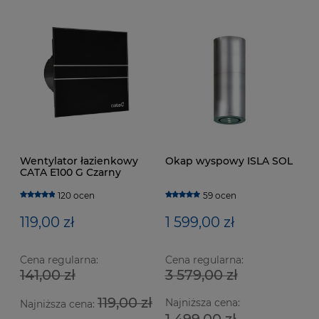
Wentylator łazienkowy
Okap wyspowy ISLA SOL
CATA E100 G Czarny
120 ocen
59 ocen
119,00 zł
1 599,00 zł
Cena regularna:
Cena regularna:
141,00 zł
3 579,00 zł
Wentylator łazienkowy CATA E100 GTH Biały z
We
119,00 zł
Najniższa cena:
czujnikiem wilgotności
cz
Najniższa cena:
1 499,00 zł