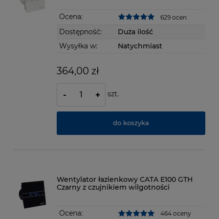
Ocena:
629 ocen
Dostępność:
Duża ilość
Wysyłka w:
Natychmiast
364,00 zł
szt.
-
+
do koszyka
Wentylator łazienkowy CATA E100 GTH
Czarny z czujnikiem wilgotności
Ocena:
464 oceny