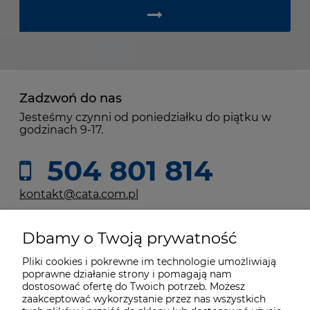
Zadzwoń do nas
Jesteśmy czynni od poniedziałku do piątku w
godzinach 9-17.
504 801 814
kontakt@cata.com.pl
Dbamy o Twoją prywatność
Moje konto
Pliki cookies i pokrewne im technologie umożliwiają
poprawne działanie strony i pomagają nam
Płatności i dostawa
dostosować ofertę do Twoich potrzeb. Możesz
zaakceptować wykorzystanie przez nas wszystkich