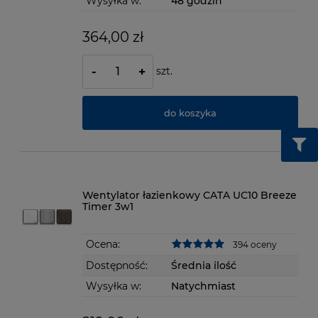
Wysyłka w:
48 godzin
364,00 zł
szt.
-
+
do koszyka
Wentylator łazienkowy CATA UC10 Breeze
Timer 3w1
Ocena:
394 oceny
Dostępność:
Średnia ilość
Wysyłka w:
Natychmiast