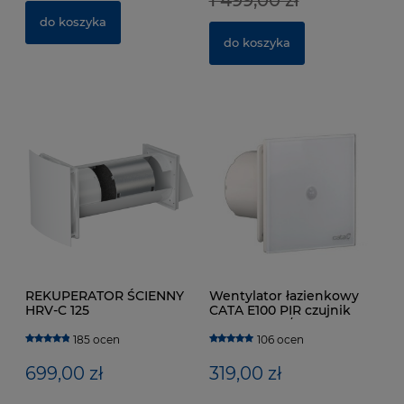
do koszyka
364,00 zł
3
do koszyka
do koszyka
REKUPERATOR ŚCIENNY
Wentylator łazienkowy
HRV-C 125
CATA E100 PIR czujnik
ruchu 115m3/h
185 ocen
106 ocen
699,00 zł
319,00 zł