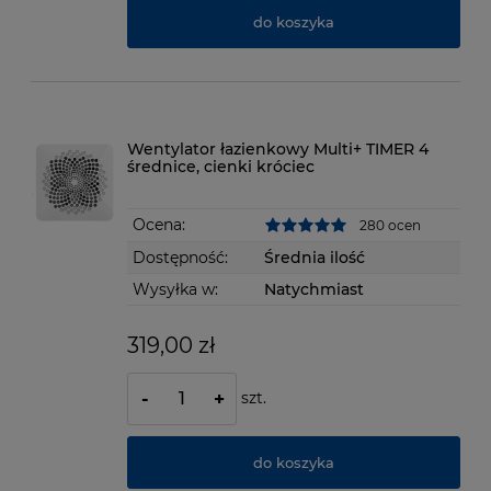
do koszyka
Wentylator łazienkowy Multi+ TIMER 4
średnice, cienki króciec
Ocena:
280 ocen
Dostępność:
Średnia ilość
Wysyłka w:
Natychmiast
319,00 zł
szt.
-
+
do koszyka