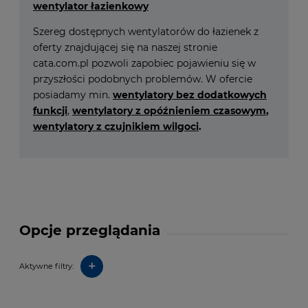
wentylator łazienkowy
Szereg dostępnych wentylatorów do łazienek z
oferty znajdującej się na naszej stronie
cata.com.pl pozwoli zapobiec pojawieniu się w
przyszłości podobnych problemów. W ofercie
posiadamy min.
wentylatory bez dodatkowych
funkcji
,
wentylatory z opóźnieniem czasowym
,
wentylatory z czujnikiem wilgoci
.
Opcje przeglądania
+
Aktywne filtry: