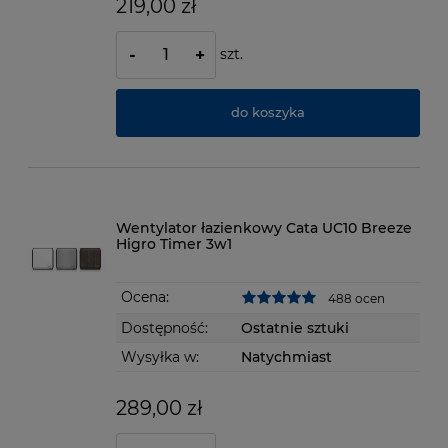
219,00 zł
szt.
-
+
do koszyka
Wentylator łazienkowy Cata UC10 Breeze
Higro Timer 3w1
Ocena:
488 ocen
Dostępność:
Ostatnie sztuki
Wysyłka w:
Natychmiast
289,00 zł