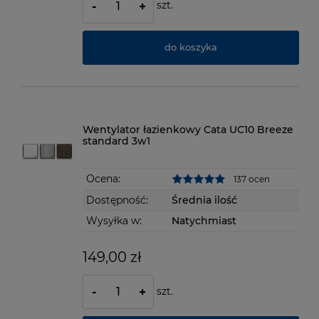
szt.
-
+
do koszyka
Wentylator łazienkowy Cata UC10 Breeze
standard 3w1
Ocena:
137 ocen
Dostępność:
Średnia ilość
Wysyłka w:
Natychmiast
149,00 zł
szt.
-
+