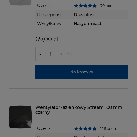
Ocena:
79 ocen
Dostępność:
Duża ilość
Wysyłka w:
Natychmiast
69,00 zł
szt.
-
+
do koszyka
Wentylator łazienkowy Stream 100 mm
czarny
Ocena:
126 ocen