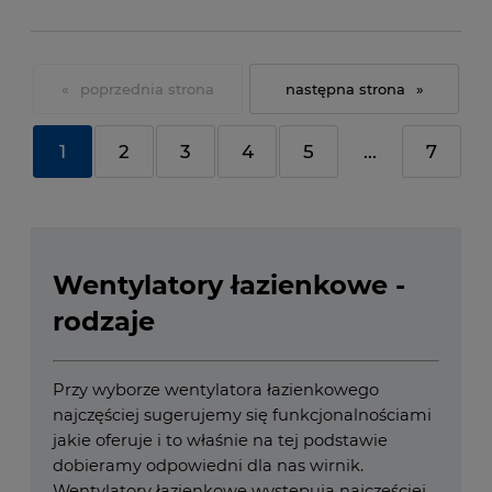
«
»
1
2
3
4
5
...
7
Wentylatory łazienkowe -
rodzaje
Przy wyborze wentylatora łazienkowego
najczęściej sugerujemy się funkcjonalnościami
jakie oferuje i to właśnie na tej podstawie
dobieramy odpowiedni dla nas wirnik.
Wentylatory łazienkowe występują najczęściej