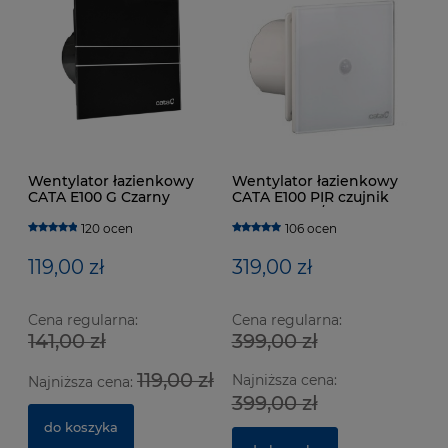
Wentylator łazienkowy
Wentylator łazienkowy
CATA E100 G Czarny
CATA E100 PIR czujnik
ruchu 115m3/h
120 ocen
106 ocen
119,00 zł
319,00 zł
Cena regularna:
Cena regularna:
141,00 zł
399,00 zł
Wentylator łazienkowy CATA E100 GTH Biały z
We
119,00 zł
Najniższa cena:
czujnikiem wilgotności
cz
Najniższa cena:
399,00 zł
629 ocen
do koszyka