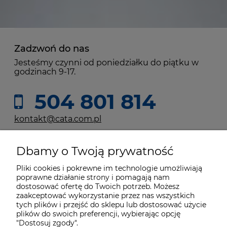
Zadzwoń do nas
Jesteśmy czynni od poniedziałku do piątku w
godzinach 9-17.
504 801 814
kontakt@cata.com.pl
Dbamy o Twoją prywatność
Moje konto
Pliki cookies i pokrewne im technologie umożliwiają
poprawne działanie strony i pomagają nam
Płatności i dostawa
dostosować ofertę do Twoich potrzeb. Możesz
zaakceptować wykorzystanie przez nas wszystkich
tych plików i przejść do sklepu lub dostosować użycie
plików do swoich preferencji, wybierając opcję
Informacje
"Dostosuj zgody".