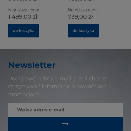
Najniższa cena:
Najniższa cena:
1 499,00 zł
739,00 zł
do koszyka
do koszyka
Newsletter
Podaj swój adres e-mail, jeżeli chcesz
otrzymywać informacje o nowościach i
promocjach.