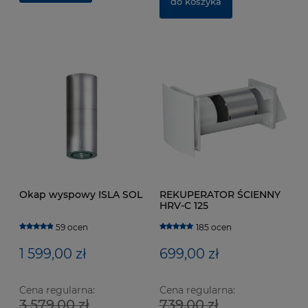
364,00 zł
3
do koszyka
do koszyka
Okap wyspowy ISLA SOL
REKUPERATOR ŚCIENNY
HRV-C 125
59 ocen
185 ocen
1 599,00 zł
699,00 zł
Cena regularna:
Cena regularna:
3 579,00 zł
739,00 zł