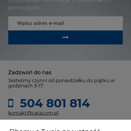
otrzymywać informacje o nowościach i
promocjach.
Zadzwoń do nas
Jesteśmy czynni od poniedziałku do piątku w
godzinach 9-17.
504 801 814
kontakt@cata.com.pl