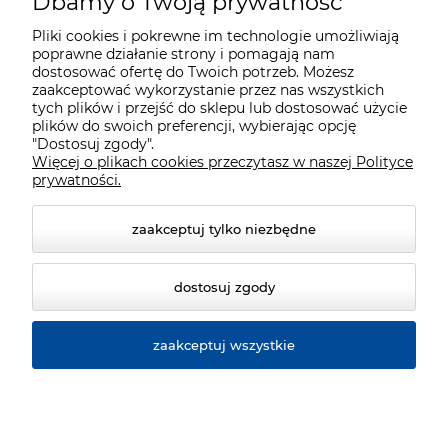
Dbamy o Twoją prywatność
Moje konto
Pliki cookies i pokrewne im technologie umożliwiają
poprawne działanie strony i pomagają nam
Płatności i dostawa
dostosować ofertę do Twoich potrzeb. Możesz
zaakceptować wykorzystanie przez nas wszystkich
tych plików i przejść do sklepu lub dostosować użycie
plików do swoich preferencji, wybierając opcję
Informacje
"Dostosuj zgody".
Więcej o plikach cookies przeczytasz w naszej Polityce
prywatności.
O nas
zaakceptuj tylko niezbędne
dostosuj zgody
zaakceptuj wszystkie
© 2026 www.cata.com.pl. Wszelkie prawa zastrzeżone.
Styl graficzny ShopGadget.pl
Sklep internetowy Shoper.pl