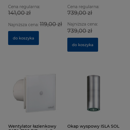
Cena regularna:
Cena regularna:
141,00 zł
739,00 zł
Wentylator łazienkowy CATA E100 GTH Biały z
We
119,00 zł
Najniższa cena:
czujnikiem wilgotności
cz
Najniższa cena:
739,00 zł
629 ocen
do koszyka
364,00 zł
3
do koszyka
do koszyka
Wentylator łazienkowy
Okap wyspowy ISLA SOL