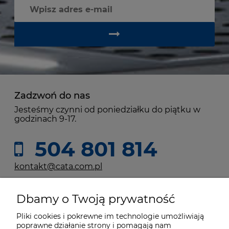
Zadzwoń do nas
Jesteśmy czynni od poniedziałku do piątku w
godzinach 9-17.
504 801 814
kontakt@cata.com.pl
Dbamy o Twoją prywatność
Moje konto
Pliki cookies i pokrewne im technologie umożliwiają
poprawne działanie strony i pomagają nam