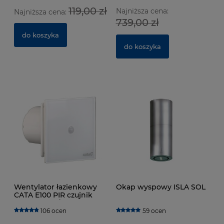
Wentylator łazienkowy CATA E100 GTH Biały z
We
119,00 zł
Najniższa cena:
czujnikiem wilgotności
cz
Najniższa cena:
739,00 zł
629 ocen
do koszyka
364,00 zł
3
do koszyka
do koszyka
Wentylator łazienkowy
Okap wyspowy ISLA SOL
CATA E100 PIR czujnik
ruchu 115m3/h
106 ocen
59 ocen