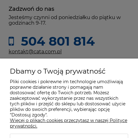
Zadzwoń do nas
Jesteśmy czynni od poniedziałku do piątku w
godzinach 9-17.
504 801 814
kontakt@cata.com.pl
Dbamy o Twoją prywatność
Moje konto
Pliki cookies i pokrewne im technologie umożliwiają
poprawne działanie strony i pomagają nam
Płatności i dostawa
dostosować ofertę do Twoich potrzeb. Możesz
zaakceptować wykorzystanie przez nas wszystkich
tych plików i przejść do sklepu lub dostosować użycie
Informacje
plików do swoich preferencji, wybierając opcję
"Dostosuj zgody".
Więcej o plikach cookies przeczytasz w naszej Polityce
prywatności.
O nas