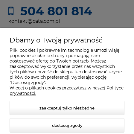
504 801 814
kontakt@cata.com.pl
Dbamy o Twoją prywatność
Moje konto
Pliki cookies i pokrewne im technologie umożliwiają
poprawne działanie strony i pomagają nam
Płatności i dostawa
dostosować ofertę do Twoich potrzeb. Możesz
zaakceptować wykorzystanie przez nas wszystkich
tych plików i przejść do sklepu lub dostosować użycie
Informacje
plików do swoich preferencji, wybierając opcję
"Dostosuj zgody".
Więcej o plikach cookies przeczytasz w naszej Polityce
prywatności.
O nas
zaakceptuj tylko niezbędne
dostosuj zgody