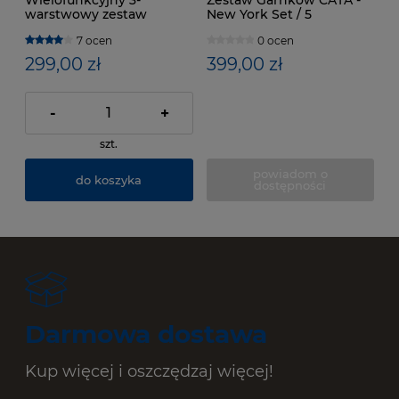
Wielofunkcyjny 3-
Zestaw Garnków CATA -
warstwowy zestaw
New York Set / 5
garnków Castey
częściowy
7 ocen
0 ocen
299,00 zł
399,00 zł
-
+
szt.
powiadom o
do koszyka
dostępności
Darmowa dostawa
Kup więcej i oszczędzaj więcej!