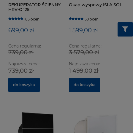
REKUPERATOR ŚCIENNY
Okap wyspowy ISLA SOL
HRV-C 125
185 ocen
59 ocen
699,00 zł
1 599,00 zł
Cena regularna:
Cena regularna:
739,00 zł
3 579,00 zł
Wentylator łazienkowy CATA E100 GTH Biały z
We
Najniższa cena:
Najniższa cena:
czujnikiem wilgotności
cz
739,00 zł
1 499,00 zł
629 ocen
364,00 zł
3
do koszyka
do koszyka
do koszyka