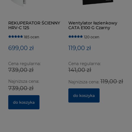
REKUPERATOR ŚCIENNY
Wentylator łazienkowy
HRV-C 125
CATA E100 G Czarny
185 ocen
120 ocen
699,00 zł
119,00 zł
Cena regularna:
Cena regularna:
739,00 zł
141,00 zł
Wentylator łazienkowy CATA E100 GTH Biały z
We
119,00 zł
Najniższa cena:
czujnikiem wilgotności
cz
Najniższa cena:
739,00 zł
629 ocen
do koszyka
364,00 zł
3
do koszyka
do koszyka