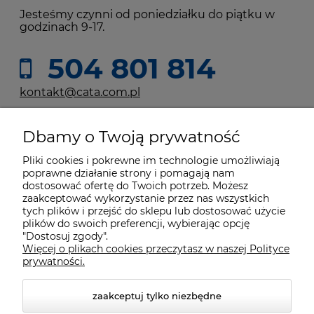
Jesteśmy czynni od poniedziałku do piątku w
godzinach 9-17.
504 801 814
kontakt@cata.com.pl
Dbamy o Twoją prywatność
Moje konto
Pliki cookies i pokrewne im technologie umożliwiają
poprawne działanie strony i pomagają nam
Płatności i dostawa
dostosować ofertę do Twoich potrzeb. Możesz
zaakceptować wykorzystanie przez nas wszystkich
tych plików i przejść do sklepu lub dostosować użycie
plików do swoich preferencji, wybierając opcję
Informacje
"Dostosuj zgody".
Więcej o plikach cookies przeczytasz w naszej Polityce
prywatności.
O nas
zaakceptuj tylko niezbędne