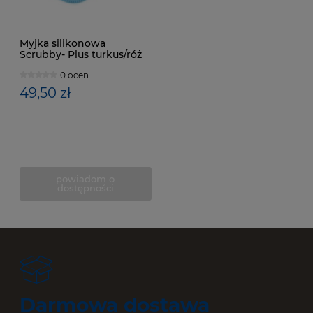
Myjka silikonowa
Scrubby- Plus turkus/róż
0 ocen
49,50 zł
powiadom o
dostępności
Darmowa dostawa