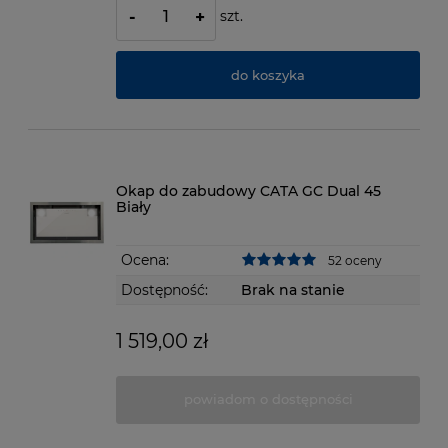
szt.
-
+
do koszyka
Okap do zabudowy CATA GC Dual 45
Biały
Ocena:
52 oceny
Dostępność:
Brak na stanie
1 519,00 zł
powiadom o dostępności