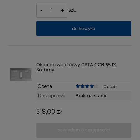
szt.
-
+
do koszyka
Okap do zabudowy CATA GCB 55 IX
Srebrny
Ocena:
10 ocen
Dostępność:
Brak na stanie
518,00 zł
powiadom o dostępności