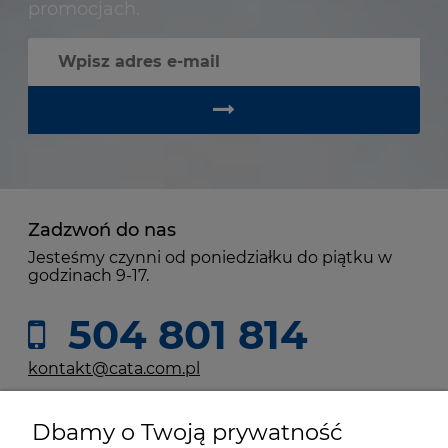
promocjach.
Zadzwoń do nas
Jesteśmy czynni od poniedziałku do piątku w
godzinach 9-17.
504 801 814
kontakt@cata.com.pl
Dbamy o Twoją prywatność
Moje konto