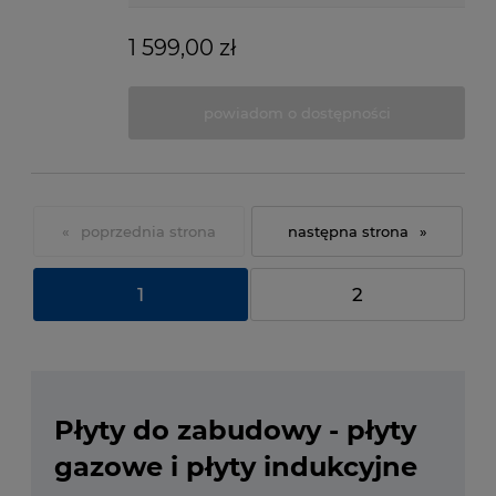
1 599,00 zł
powiadom o dostępności
«
»
1
2
Płyty do zabudowy - płyty
gazowe i płyty indukcyjne