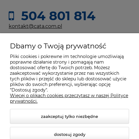
504 801 814
kontakt@cata.com.pl
Dbamy o Twoją prywatność
Moje konto
Pliki cookies i pokrewne im technologie umożliwiają
poprawne działanie strony i pomagają nam
Płatności i dostawa
dostosować ofertę do Twoich potrzeb. Możesz
zaakceptować wykorzystanie przez nas wszystkich
tych plików i przejść do sklepu lub dostosować użycie
Informacje
plików do swoich preferencji, wybierając opcję
"Dostosuj zgody".
Więcej o plikach cookies przeczytasz w naszej Polityce
prywatności.
O nas
zaakceptuj tylko niezbędne
dostosuj zgody