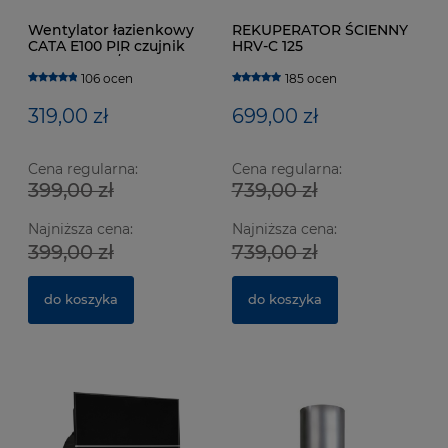
Wentylator łazienkowy
REKUPERATOR ŚCIENNY
CATA E100 PIR czujnik
HRV-C 125
ruchu 115m3/h
106 ocen
185 ocen
319,00 zł
699,00 zł
Cena regularna:
Cena regularna:
399,00 zł
739,00 zł
Wentylator łazienkowy CATA E100 GTH Biały z
We
Najniższa cena:
Najniższa cena:
czujnikiem wilgotności
cz
399,00 zł
739,00 zł
629 ocen
364,00 zł
3
do koszyka
do koszyka
do koszyka