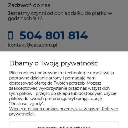
Zadzwoń do nas
Jesteśmy czynni od poniedziałku do piątku w
godzinach 9-17.
504 801 814
kontakt@cata.com.pl
Dbamy o Twoją prywatność
Moje konto
Pliki cookies i pokrewne im technologie umożliwiają
poprawne działanie strony i pomagają nam
Płatności i dostawa
dostosować ofertę do Twoich potrzeb. Możesz
zaakceptować wykorzystanie przez nas wszystkich
tych plików i przejść do sklepu lub dostosować użycie
Informacje
plików do swoich preferencji, wybierając opcję
"Dostosuj zgody".
Więcej o plikach cookies przeczytasz w naszej Polityce
prywatności.
O nas
zaakceptuj tylko niezbędne