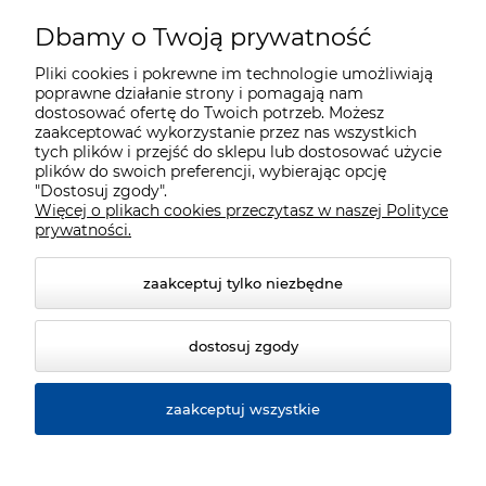
Dbamy o Twoją prywatność
Moje konto
Pliki cookies i pokrewne im technologie umożliwiają
poprawne działanie strony i pomagają nam
Płatności i dostawa
dostosować ofertę do Twoich potrzeb. Możesz
zaakceptować wykorzystanie przez nas wszystkich
tych plików i przejść do sklepu lub dostosować użycie
plików do swoich preferencji, wybierając opcję
Informacje
"Dostosuj zgody".
Więcej o plikach cookies przeczytasz w naszej Polityce
prywatności.
O nas
zaakceptuj tylko niezbędne
dostosuj zgody
zaakceptuj wszystkie
© 2026 www.cata.com.pl. Wszelkie prawa zastrzeżone.