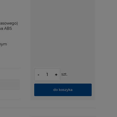
zasowego)
ywa ABS
anym
szt.
-
+
do koszyka