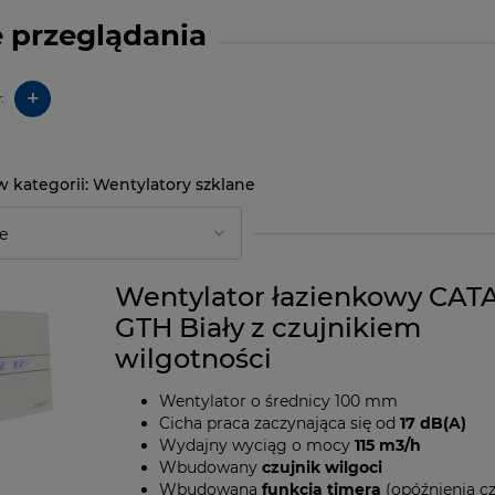
 przeglądania
+
:
Wentylatory szklane
Wentylator łazienkowy CAT
GTH Biały z czujnikiem
wilgotności
Wentylator o średnicy 100 mm
Cicha praca zaczynająca się od
17 dB(A)
Wydajny wyciąg o mocy
115 m3/h
Wbudowany
czujnik wilgoci
Wbudowana
funkcja timera
(opóźnienia c