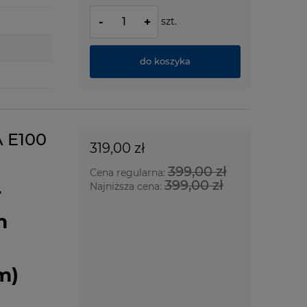
szt.
-
+
do koszyka
A E100
319,00 zł
399,00 zł
Cena regularna:
399,00 zł
Najniższa cena:
r
m
m)