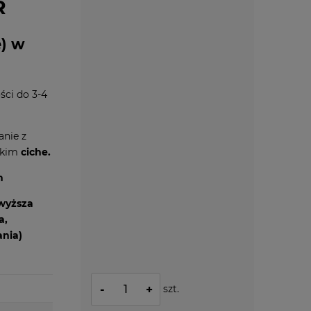
R
e) w
ci do 3-4
anie z
tkim
ciche.
h
wyższa
a,
nia)
szt.
-
+