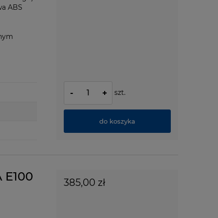
ywa ABS
anym
szt.
-
+
do koszyka
A E100
385,00 zł