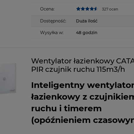
Ocena:
327 ocen
Dostępność:
Duża ilość
Wysyłka w:
48 godzin
Wentylator łazienkowy CAT
PIR czujnik ruchu 115m3/h
Inteligentny wentylato
łazienkowy z czujnikie
ruchu i timerem
(opóźnieniem czasowy