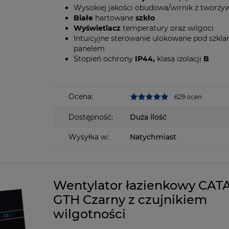
Wysokiej jakości obudowa/wirnik z tworz
Białe
hartowane
szkło
Wyświetlacz
temperatury oraz wilgoci
Intuicyjne sterowanie ulokowane pod szkl
panelem
Stopień ochrony
IP44,
klasa izolacji
B
Ocena:
629 ocen
Dostępność:
Duża ilość
Wysyłka w:
Natychmiast
Wentylator łazienkowy CAT
GTH Czarny z czujnikiem
wilgotności