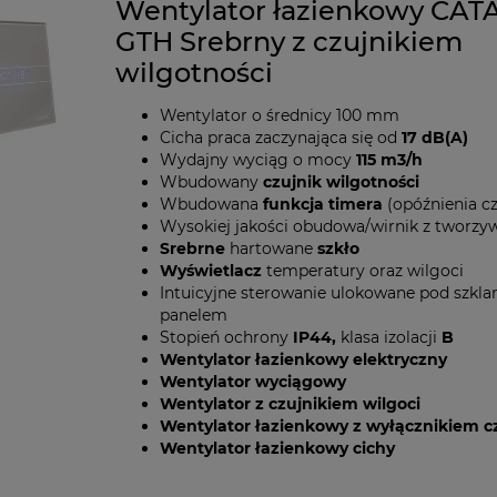
Wentylator łazienkowy CAT
GTH Srebrny z czujnikiem
wilgotności
Wentylator o średnicy 100 mm
Cicha praca zaczynająca się od
17 dB(A)
Wydajny wyciąg o mocy
115 m3/h
Wbudowany
czujnik wilgotności
Wbudowana
funkcja timera
(opóźnienia c
Wysokiej jakości obudowa/wirnik z tworz
Srebrne
hartowane
szkło
Wyświetlacz
temperatury oraz wilgoci
Intuicyjne sterowanie ulokowane pod szkl
panelem
Stopień ochrony
IP44,
klasa izolacji
B
Wentylator łazienkowy elektryczny
Wentylator wyciągowy
Wentylator z czujnikiem wilgoci
Wentylator łazienkowy z wyłącznikiem 
Wentylator łazienkowy cichy