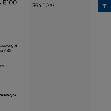
A E100
364,00 zł
zasowego)
ywa ABS
anym
czasowym