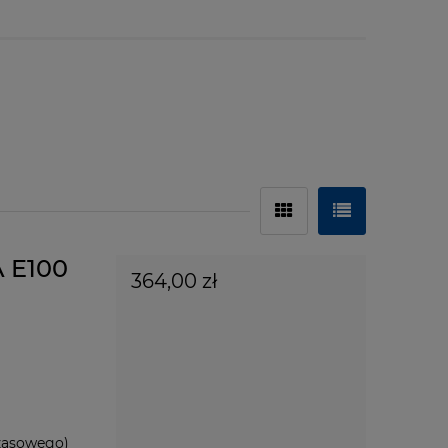
A E100
364,00 zł
zasowego)