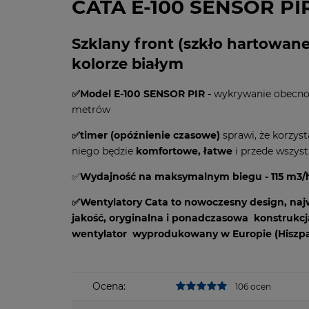
CATA E-100 SENSOR PI
Szklany front (szkło hartowan
kolorze białym
✅Model E-100 SENSOR PIR -
wykrywanie obecnoś
metrów
✅timer (opóźnienie czasowe)
sprawi, że korzyst
niego będzie
komfortowe, łatwe
i przede wszys
✅
Wydajność na maksymalnym biegu - 115 m3/
✅Wentylatory Cata to nowoczesny design, naj
jakość, oryginalna i ponadczasowa konstrukcj
wentylator wyprodukowany w Europie (Hiszpa
Ocena:
106 ocen