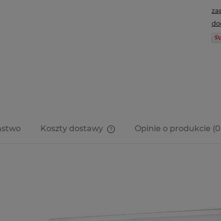
za
do
ństwo
Koszty dostawy
Opinie o produkcie (0
Cena nie zawiera ewentualnych
kosztów płatności