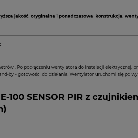
yższa jakość, oryginalna i ponadczasowa konstrukcja, wen
:
rów . Po podłączeniu wentylatora do instalacji elektrycznej, p
tand-by - gotowości do działania. Wentylator uruchomi się po wy
E-100 SENSOR PIR z czujnikie
m)