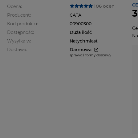
CE
106 ocen
Ocena:
3
Producent:
CATA
Kod produktu:
00900300
Ce
Dostępność:
Duża ilość
Na
Wysyłka w:
Natychmiast
Dostawa:
Darmowa
sprawdź formy dostawy
Cena nie zawiera ewentualnych
kosztów płatności