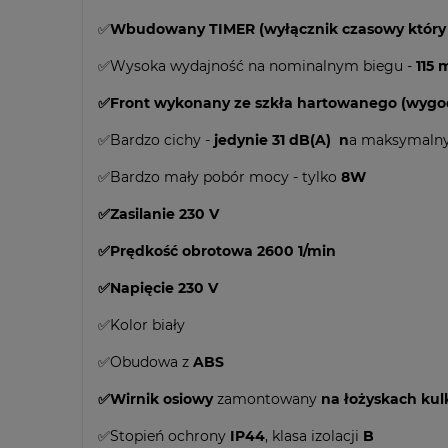
✅
Wbudowany TIMER (wyłącznik czasowy który 
✅Wysoka wydajność na nominalnym biegu -
115 
✅Front wykonany ze szkła hartowanego (wygod
✅Bardzo cichy -
jedynie 31 dB(A)
n
a maksymalny
✅Bardzo mały pobór mocy - tylko
8W
✅Zasilanie 230 V
✅Prędkość obrotowa 2600 1/min
✅Napięcie 230 V
✅Kolor biały
✅Obudowa z
ABS
✅Wirnik osiowy
zamontowany
na łożyskach ku
✅Stopień ochrony
IP44
, klasa izolacji
B