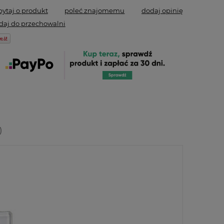
pytaj o produkt
poleć znajomemu
dodaj opinię
daj do przechowalni
)